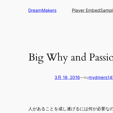
内
DreamMakers
Player Embed
Sampl
容
を
ス
キ
ッ
プ
Big Why and Passi
3月 18, 2016
—
mydmers14
by
人があることを成し遂げるには何が必要な