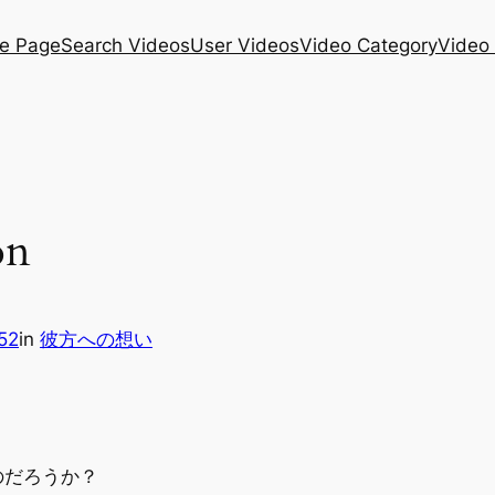
e Page
Search Videos
User Videos
Video Category
Video
on
52
in
彼方への想い
のだろうか？