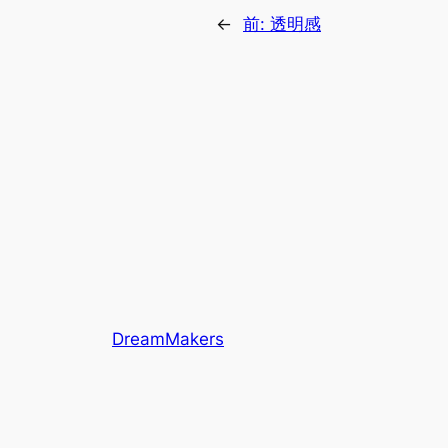
←
前:
透明感
DreamMakers