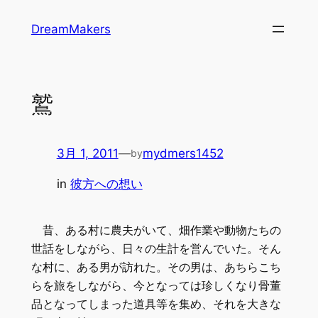
内
DreamMakers
容
を
ス
キ
鷲
ッ
プ
3月 1, 2011
—
mydmers1452
by
in
彼方への想い
昔、ある村に農夫がいて、畑作業や動物たちの
世話をしながら、日々の生計を営んでいた。そん
な村に、ある男が訪れた。その男は、あちらこち
らを旅をしながら、今となっては珍しくなり骨董
品となってしまった道具等を集め、それを大きな