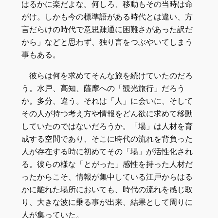
はるかに楽だよな。何しろ、移動もその当時は命
がけ。しかも今の標準語がある時代とは違い、方
言だらけの時代で意思疎通に困難さがあった訳だ
から」などと思わず、独り言をつぶやいてしまう
事もある。
彼らは何を求めてそんな旅を続けていたのだろ
う。水戸、高知、薩摩への「観光旅行」だろう
か。多分、違う。それは「人」に会いに、そして
その人が持つ考え方や情報をどん欲に求めて移動
していたのではないだろうか。「場」は人材を育
成する空間であり、そこに時代の流れを背負った
人が存在する時に初めてその「場」が活性化され
る。彼らの様な「とがった」感性を持った人材だ
ったからこそ、情報が集中している江戸からはる
かに離れた場所においても、時代の流れを感じ取
り、大きな波に乗る事が出来、結果として周りに
人が集っていた。