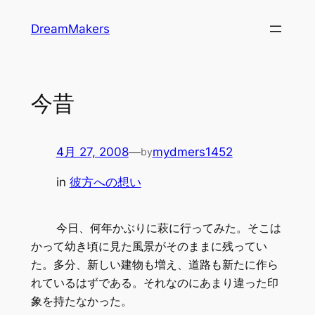
内
DreamMakers
容
を
ス
キ
今昔
ッ
プ
4月 27, 2008
—
mydmers1452
by
in
彼方への想い
今日、何年かぶりに萩に行ってみた。そこは
かって幼き頃に見た風景がそのままに残ってい
た。多分、新しい建物も増え、道路も新たに作ら
れているはずである。それなのにあまり違った印
象を持たなかった。