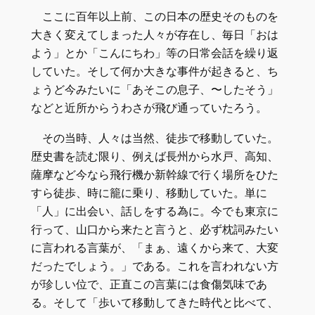
ここに百年以上前、この日本の歴史そのものを
大きく変えてしまった人々が存在し、毎日「おは
よう」とか「こんにちわ」等の日常会話を繰り返
していた。そして何か大きな事件が起きると、ち
ょうど今みたいに「あそこの息子、〜したそう」
などと近所からうわさが飛び通っていたろう。
その当時、人々は当然、徒歩で移動していた。
歴史書を読む限り、例えば長州から水戸、高知、
薩摩など今なら飛行機か新幹線で行く場所をひた
すら徒歩、時に籠に乗り、移動していた。単に
「人」に出会い、話しをする為に。今でも東京に
行って、山口から来たと言うと、必ず枕詞みたい
に言われる言葉が、「まぁ、遠くから来て、大変
だったでしょう。」である。これを言われない方
が珍しい位で、正直この言葉には食傷気味であ
る。そして「歩いて移動してきた時代と比べて、