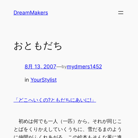
内
DreamMakers
容
を
ス
キ
おともだち
ッ
プ
8月 13, 2007
—
mydmers1452
by
in
YourStylist
「どこへいくの?ともだちにあいに!」
初めは何でも一人（一匹）から。それが同じこ
とばをくりかえしていくうちに、雪だるまのよう
に仲間がふくれあがる。この絵本もそんな風に進