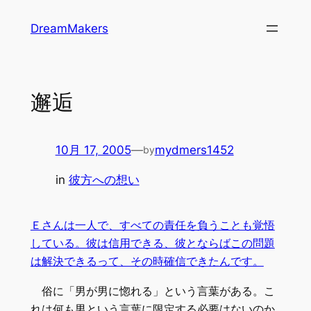
内
DreamMakers
容
を
ス
キ
邂逅
ッ
プ
10月 17, 2005
—
mydmers1452
by
in
彼方への想い
Ｅさんは一人で、すべての責任を負うことも覚悟
している。彼は信用できる、彼とならばこの問題
は解決できるって、その時確信できたんです。
俗に「男が男に惚れる」という言葉がある。こ
れは何も男という言葉に限定する必要はないのか