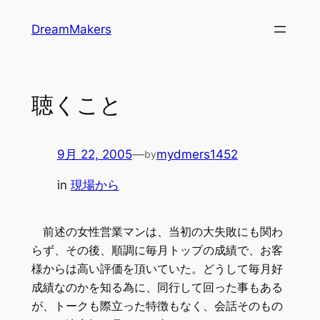
内
DreamMakers
容
を
ス
キ
聴くこと
ッ
プ
9月 22, 2005
—
mydmers1452
by
in
現場から
前述の女性営業マンは、当初の大失敗にも関わ
らず、その後、順調に毎月トップの成績で、お客
様からは高い評価を頂いていた。どうして毎月好
成績なのかを知る為に、同行して回った事もある
が、トークも際立った特徴もなく、会話そのもの