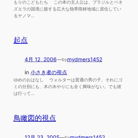
もりのこどもたち この本の主人公は、ブラジルとベネ
ズエラの国境に接する広大な熱帯雨林地域に居住してい
るヤノマ…
起点
4月 12, 2006
—
mydmers1452
by
in
小さき者の視点
ゆめのおはなし ウォルターは普通の男の子。それにゴ
ミの分別にも、木の水やりにも全く興味がない。でも彼
は行って…
鳥瞰図的視点
12月 23, 2005
—
mydmers1452
by