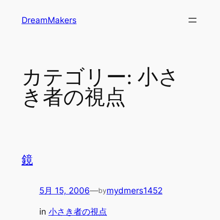
内
DreamMakers
容
を
ス
キ
カテゴリー:
小さ
ッ
プ
き者の視点
鏡
5月 15, 2006
—
mydmers1452
by
in
小さき者の視点