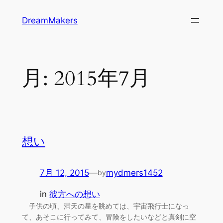
内
DreamMakers
容
を
ス
キ
月:
2015年7月
ッ
プ
想い
7月 12, 2015
—
mydmers1452
by
in
彼方への想い
子供の頃、満天の星を眺めては、宇宙飛行士になっ
て、あそこに行ってみて、冒険をしたいなどと真剣に空