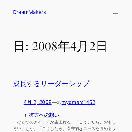
内
DreamMakers
容
を
ス
キ
日:
2008年4月2日
ッ
プ
成長するリーダーシップ
4月 2, 2008
—
mydmers1452
by
in
彼方への想い
ひとつのアイデアが生まれる。「こうしたら、おもし
ろい」とか、「こうしたら、潜在的なニーズを埋めるサ