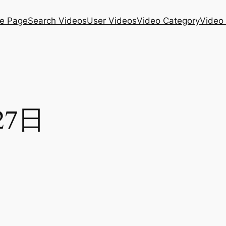
e Page
Search Videos
User Videos
Video Category
Video
27日