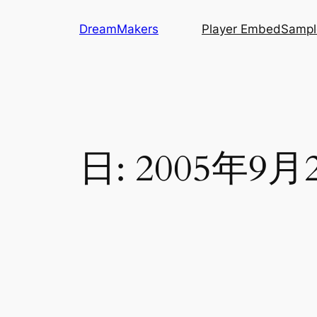
内
DreamMakers
Player Embed
Sampl
容
を
ス
キ
ッ
プ
日:
2005年9月